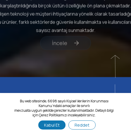
PP Levha
Polipropilen
ttiğimiz oluklu plastik levhalar, geleneksel ambalaj malzemeler
karşılaştırıldığında birçok üstün özelliğiyle ön plana çıkmaktadır.
işen teknoloji ve müşteri ihtiyaçlarına yönelik olarak tasarladığ
Next
 ürünler, farklı sektörlerde güvenle kullanılmakta ve kullanıcılar
sayısız avantaj sunmaktadır.
İncele
Previou
Bu web sitesinde, 6698 sayılı Kişisel Verilerin Korunması
Kanunu’ndaki amaçlar ile sınırlı
mevzuata uygun şekilde çerezler kullanılmaktadır. Detaylı bilgi
için Çerez Politikamızı inceleyebilirsiniz.
Kabul Et
Reddet