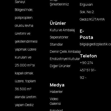
Sanayi
Şirketlerimiz
Erguvan
Bölgesi'nde,
Sok. No:2
polipropilen
Gediz/KÜTAHYA
Ürünler
oluklu levha
Kutu ve Ambalaj
E-
üretimi ve
Posta
Seperatörler
şekillendirmesi
bilgi@gedizplastik.c
Standlar
yapmak üzere
Demir Çelik Ambalajı
Telefon
kurulan ve
Endüstriyel Kutular
+90 274
25.000 m²'si
Diğer Ürünler
457 51 91-
kapalı olmak
92 -
üzere, toplam
Medya
36.500 m²
Haberler
alanda üretim
Video
Galerisi
yapan Gediz
Fotoğraf