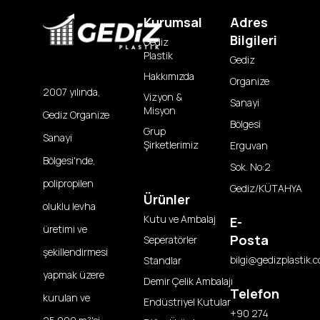
Kurumsal
Adres
Bilgileri
Gediz
Plastik
Gediz
Hakkımızda
Organize
2007 yılında,
Vizyon &
Sanayi
Misyon
Gediz Organize
Bölgesi
Grup
Sanayi
Şirketlerimiz
Erguvan
Bölgesi'nde,
Sok. No:2
polipropilen
Gediz/KÜTAHYA
Ürünler
oluklu levha
Kutu ve Ambalaj
E-
üretimi ve
Posta
Seperatörler
şekillendirmesi
bilgi@gedizplastik.c
Standlar
yapmak üzere
Demir Çelik Ambalajı
Telefon
kurulan ve
Endüstriyel Kutular
+90 274