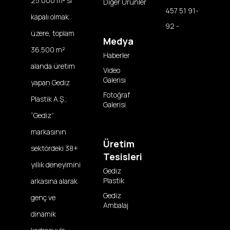
25.000 m²'si
Diğer Ürünler
457 51 91-
kapalı olmak
92 -
üzere, toplam
Medya
36.500 m²
Haberler
alanda üretim
Video
Galerisi
yapan Gediz
Fotoğraf
Plastik A.Ş.;
Galerisi
“Gediz”
markasının
Üretim
sektördeki 38+
Tesisleri
yıllık deneyimini
Gediz
Plastik
arkasına alarak
Gediz
genç ve
Ambalaj
dinamik