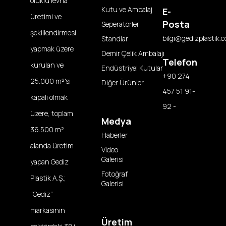
oluklu levha
Kutu ve Ambalaj
E-
üretimi ve
Posta
Seperatörler
şekillendirmesi
bilgi@gedizplastik.c
Standlar
yapmak üzere
Demir Çelik Ambalajı
Telefon
kurulan ve
Endüstriyel Kutular
+90 274
25.000 m²'si
Diğer Ürünler
457 51 91-
kapalı olmak
92 -
üzere, toplam
Medya
36.500 m²
Haberler
alanda üretim
Video
Galerisi
yapan Gediz
Fotoğraf
Plastik A.Ş.;
Galerisi
“Gediz”
markasının
Üretim