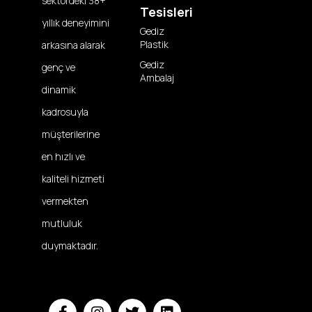
sektördeki 38+
Tesisleri
yıllık deneyimini
Gediz
Plastik
arkasına alarak
Gediz
genç ve
Ambalaj
dinamik
kadrosuyla
müşterilerine
en hızlı ve
kaliteli hizmeti
vermekten
mutluluk
duymaktadır.