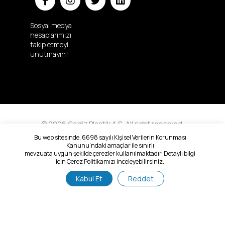
Sosyal medya
hesaplarımızı
takip etmeyi
unutmayın!
© 2026 Gediz Plastik A.Ş. All right reserved.
Bu web sitesinde, 6698 sayılı Kişisel Verilerin Korunması
Bilgi
Kişisel
Gizlilik ve
Site
Kanunu’ndaki amaçlar ile sınırlı
Toplumu
Verilerin
Çerez
Haritası
mevzuata uygun şekilde çerezler kullanılmaktadır. Detaylı bilgi
Hizmetleri
Korunması
Politikası
için Çerez Politikamızı inceleyebilirsiniz.
Kabul Et
Reddet